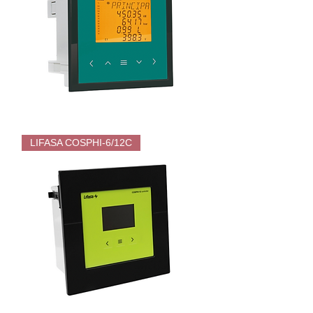
控
制
器
LIFASA
MASTER06F/12F
LIFASA COSPHI-6/12C
VAR
FAST
即
時
電
容
器
組
功
率
因
數
控
制
器