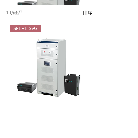
1 項產品
排序
SFERE SVG
SFERE
-
Static
VAR
Generator(SVG)