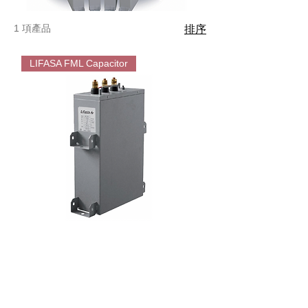
1 項產品
排序
LIFASA FML Capacitor
LIFASA
薄
膜
金
屬
FML
系
列