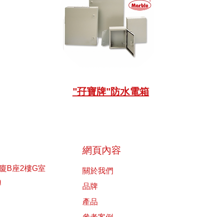
"孖寶牌"防水電箱
網頁內容
廈B座2樓G室
關於我們
m
品牌
產品