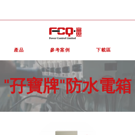
產品
參考案例
下載區
"孖寶牌"防水電箱