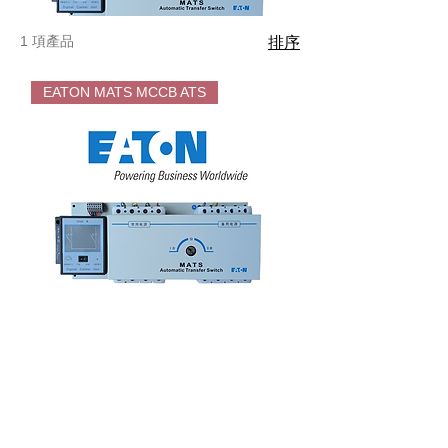
1 項產品
排序
EATON MATS MCCB ATS
EATON
MATS
MCCB
ATS