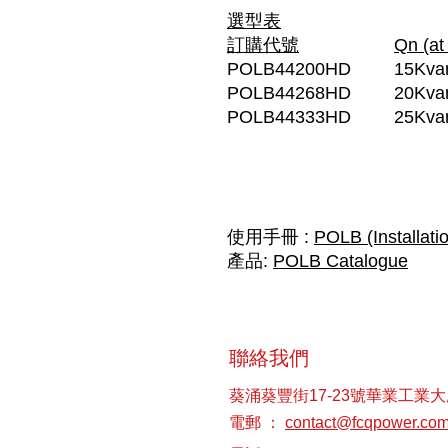
選型表
訂購代號
Qn (at
POLB44200HD
15Kva
POLB44268HD
20Kva
POLB44333HD
25Kva
使用手冊 :
POLB (Installati
產品:
POLB Catalogue
聯絡我們
葵涌葵豐街17-23號華業工業大
電郵 ：
contact@fcqpower.co