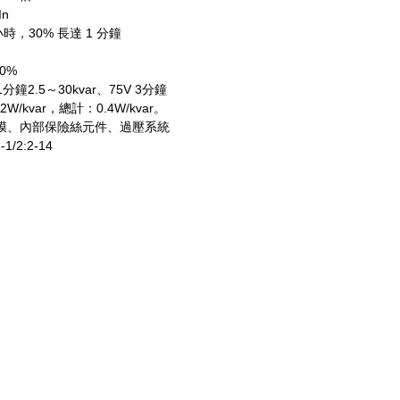
n
小時，30% 長達 1 分鐘
10%
 1分鐘2.5～30kvar、75V 3分鐘
.2W/kvar，總計：0.4W/kvar。
修復薄膜、內部保險絲元件、過壓系統
-1/2:2-14