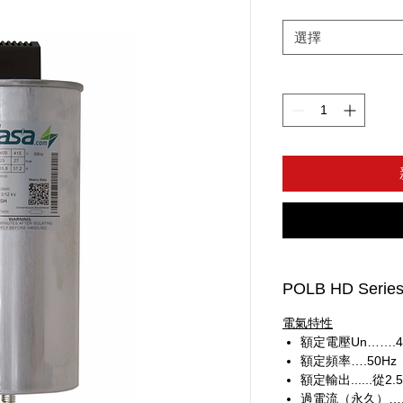
選擇
POLB HD Series 
電氣特性
額定電壓Un…….4
額定頻率….50Hz
額定輸出......從2.
過電流（永久）….1