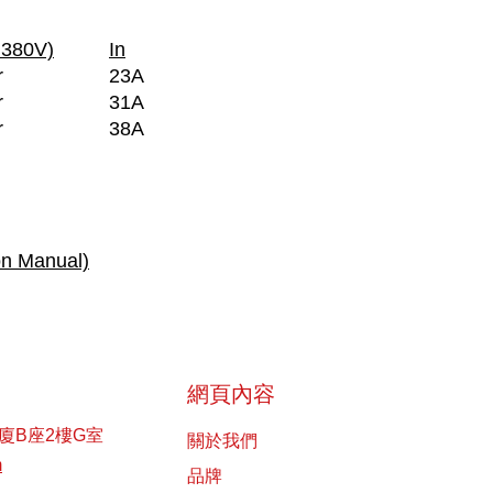
 380V)
In
r
23A
r
31A
r
38A
on Manual)
網頁內容
廈B座2樓G室
關於我們
m
品牌