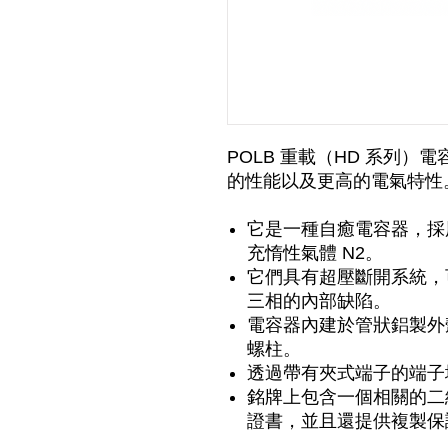
POLB 重載（HD 系列
的性能以及更高的電氣特性
它是一種自癒電容器，採
充惰性氣體 N2。
它們具有超壓斷開系統，
三相的內部缺陷。
電容器內建於管狀鋁製外
螺柱。
透過帶有夾式端子的端子
銘牌上包含一個相關的二
證書，並且還提供複製保