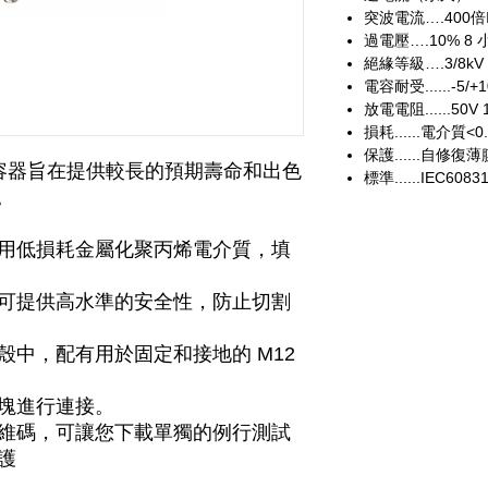
突波電流….400倍I
過電壓….10% 8 
絕緣等級….3/8kV
電容耐受......-5/+
放電電阻......50V
損耗......電介質<0
保護......自
）電容器旨在提供較長的預期壽命和出色
標準......IEC60831
。
用低損耗金屬化聚丙烯電介質，填
可提供高水準的安全性，防止切割
殼中，配有用於固定和接地的 M12
塊進行連接。
維碼，可讓您下載單獨的例行測試
護