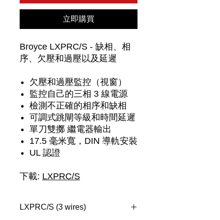
立即購買
Broyce LXPRC/S - 缺相、相
序、欠壓和過壓以及延遲
欠壓和過壓監控（視窗）
監控自己的三相 3 線電源
檢測不正確的相序和缺相
可調式跳閘等級和時間延遲
單刀雙擲 繼電器輸出
17.5 毫米寬，DIN 導軌安裝
UL 認證
下載:
LXPRC/S
LXPRC/S (3 wires)