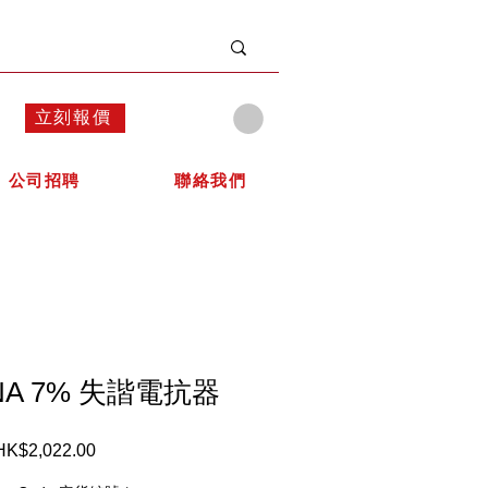
立刻報價
公司招聘
聯絡我們
 INA 7% 失諧電抗器
HK$2,022.00
價
格