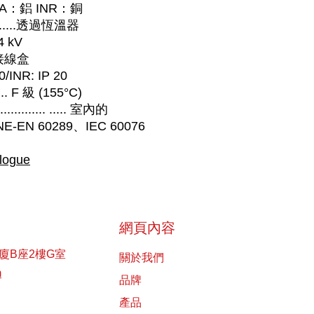
..... INA：鋁 INR：銅
...........透過恆溫器
 4 kV
：接線盒
00/INR: IP 20
..... F 級 (155°C)
................ ..... 室內的
..... UNE-EN 60289、IEC 60076
logue
網頁內容
廈B座2樓G室
關於我們
m
品牌
產品