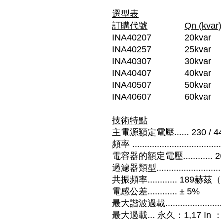
選型表
訂購代號
Qn (kvar
INA40207
20kvar
INA40257
25kvar
INA40307
30kvar
INA40407
40kvar
INA40507
50kvar
INA40607
60kvar
技術特點
主電源額定電壓...... 230 / 4
頻率 .................................
電容器的額定電壓............ 26
過濾器類型............................
共振頻率............ 189
電感公差............ ± 5%
最大諧波過載..........................
最大過載... 永久：1,17 In 