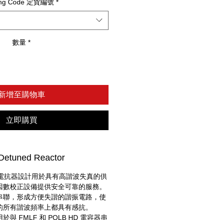
ing Code 定貨編號
*
數量
*
新增至購物車
立即購買
Detuned Reactor
% 失諧電抗器設計用於具有高諧波失真的供
因數校正設備提供安全可靠的服務。
串聯，形成方便失諧的諧振電路，使
的所有諧波頻率上都具有感抗。
 FMLF 和 POLB HD 電容器串