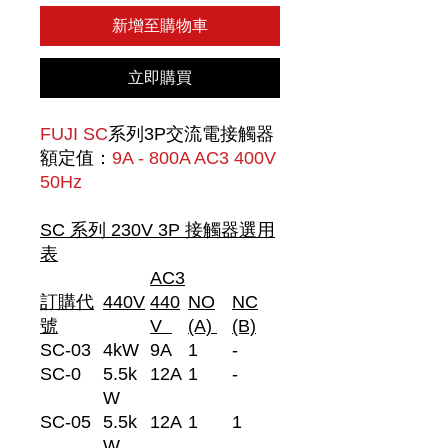
新增至購物車
立即購買
FUJI SC
系列3P交流電接觸器
額定值：
9A - 800A AC3 400V
50Hz
SC 系列 230V 3P 接觸器選用
表
AC3
訂購代
440V
440
NO
NC
號
V
(A)
(B)
SC-03
4kW
9A
1
-
SC-0
5.5k
12A
1
-
W
SC-05
5.5k
12A
1
1
W