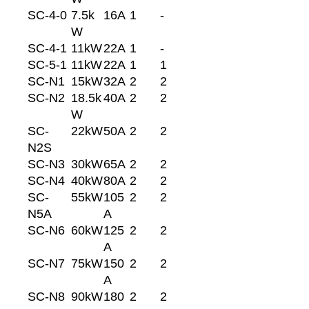
SC-4-0
7.5k
16A
1
-
W
SC-4-1
11kW
22A
1
-
SC-5-1
11kW
22A
1
1
SC-N1
15kW
32A
2
2
SC-N2
18.5k
40A
2
2
W
SC-
22kW
50A
2
2
N2S
SC-N3
30kW
65A
2
2
SC-N4
40kW
80A
2
2
SC-
55kW
105
2
2
N5A
A
SC-N6
60kW
125
2
2
A
SC-N7
75kW
150
2
2
A
SC-N8
90kW
180
2
2