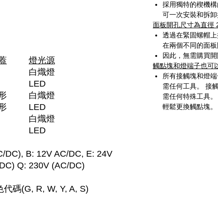
採用獨特的楔機構
可一次安裝和拆卸
面板開孔尺寸為直徑 22.
透過在緊固螺帽上
在兩個不同的面板
因此，無需購買開
蓋
燈光源
觸點塊和燈端子也可
圓頂
白熾燈
所有接觸塊和燈端
LED
需任何工具。 接
圓形
白熾燈
需任何特殊工具。
圓形
LED
輕鬆更換觸點塊。
白熾燈
LED
), B: 12V AC/DC, E: 24V
/DC) Q: 230V (AC/DC)
, R, W, Y, A, S)