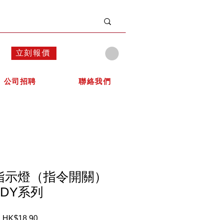
立刻報價
公司招聘
聯絡我們
士指示燈（指令開關）
DY系列
HK$18.90
價