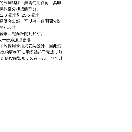
的分離結構，無需使用任何工具即
操作部分和接觸部分。
3 毫米和 25.5 毫米
提供突出部，可以將一個開關安裝
開孔尺寸上。
關來匹配面板開孔尺寸。
以一步添加或更換
子均採用卡扣式安裝設計，因此無
觸塊的更換可以用螺絲起子完成，無
 即使按鈕緊密安裝在一起，也可以