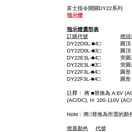
富士指令開關DY22系列
指示燈
指示燈選型表
訂購代號
燈頭
DY22D0L-■4□
DY22D0L-■3□
圓頂
DY22E3L-■4□
突
DY22E3L-■3□
突
DY22F3L-■4□
圓形
DY22F3L-■4□
圓形
註釋： 將 ■替換為 A:6V (AC/DC
(AC/DC), H: 100-110V (AC
Note：將□替換為所需的顏色代碼(G
燈蓋顏色
代號