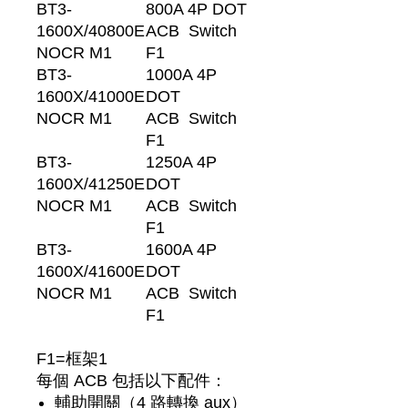
BT3-
800A 4P DOT
1600X/40800E
ACB Switch
NOCR M1
F1
BT3-
1000A 4P
1600X/41000E
DOT
NOCR M1
ACB Switch
F1
BT3-
1250A 4P
1600X/41250E
DOT
NOCR M1
ACB Switch
F1
BT3-
1600A 4P
1600X/41600E
DOT
NOCR M1
ACB Switch
F1
F1=框架1
每個 ACB 包括以下配件：
輔助開關（4 路轉換 aux）