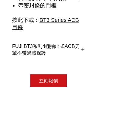
帶密封條的門框
按此下載
：
BT3 Series ACB
目錄
FUJI BT3系列4極抽出式ACB刀
掣不帶過載保護
BT3 系列 ACB 有四種安培框架尺寸和
物理尺寸
立刻報價
1600A 框架 3 極抽出式-248mm
2500A 框架 3 極抽出式-347mm
4000A 框架 3 極抽出式-401mm
6300A 框架 3 極抽出式-745mm
安裝