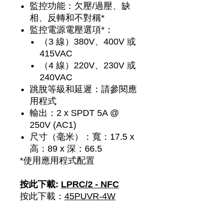
監控功能：欠壓/過壓、缺
相、反轉和不對稱*
監控電源電壓選項*：
（3 線）380V、400V 或
415VAC
（4 線）220V、230V 或
240VAC
跳脫等級和延遲：請參閱應
用程式
輸出：2 x SPDT 5A @
250V (AC1)
尺寸（毫米）：寬：17.5 x
高：89 x 深：66.5
*使用應用程式配置
按此下載:
LPRC/2 - NFC
按此下載：
45PUVR-4W