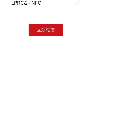
LPRC/2 - NFC
完全可編程三相電壓監測繼電器（含
NFC）
基於 NFC（近場通訊）的 True R.M.S.
立刻報價
三相電壓監控繼電器，用於監控自身電
源並使用應用程式來配置和設定產品操
作。 該應用程式非常靈活，為用戶提
供了從以下監控參數中進行選擇的選
項：
欠電壓
過電壓
相位不對稱
相位反轉
3 線或 4 線監控
預設情況下，產品設定為偵測缺相以確
保最低限度的功能。
根據所選的監控參數，使用者可以更改
和設定所需的跳閘等級以及任何可調節
的時間延遲，該時間延遲取決於所選的
參數，可以延遲繼電器斷電和重新通