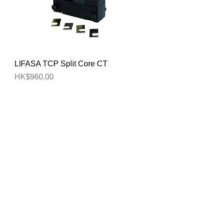
LIFASA TCP Split Core CT
價格
HK$960.00