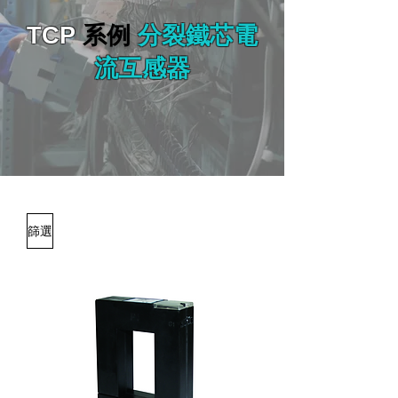
TCP
系例
分裂鐵芯電
流互感器
篩選