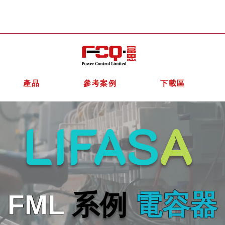
產品
參考案例
下載區
LIFAS
A
FML
系例
電容器