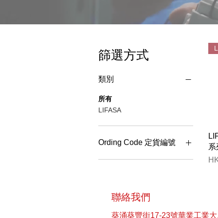
篩選方式
類別
所有
LIFASA
L
Ording Code 定貨編號
系
價
HK
FML35 28.9Kvar at 400V
50Hz
FML4425 20.7Kvar at
400V 50Hz
聯絡我們
FML4430 24.8Kvar at
葵涌葵豐街17-23號華業工業大
400V 50Hz