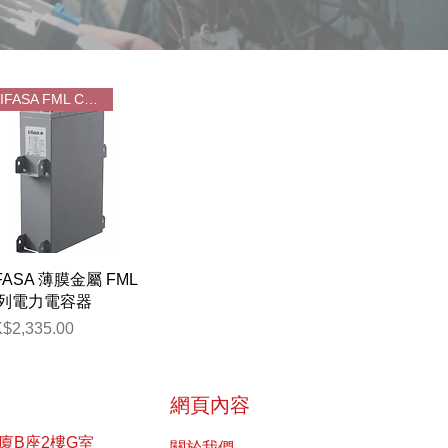
LIFASA FML Capacitor
快速瀏覽
IFASA 薄膜金屬 FML
列電力電容器
格
$2,335.00
網頁內容
廈B座2樓G室
關於我們